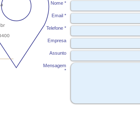
Nome *
da
Email *
.br
Telefone *
8400
Empresa
Assunto
Mensagem
*