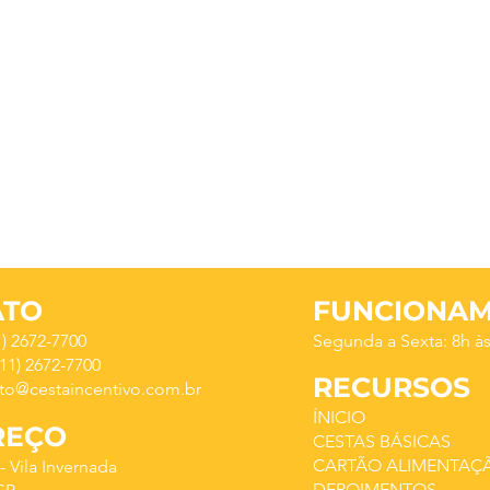
ATO
FUNCIONA
1) 2672-7700
Segunda a Sexta: 8h à
11) 2672-7700
RECURSOS
to@cestaincentivo.com.br
ÍNICIO
REÇO
CESTAS BÁSICAS
CARTÃO ALIMENTAÇ
4 - Vila Invernada
DEPOIMENTOS