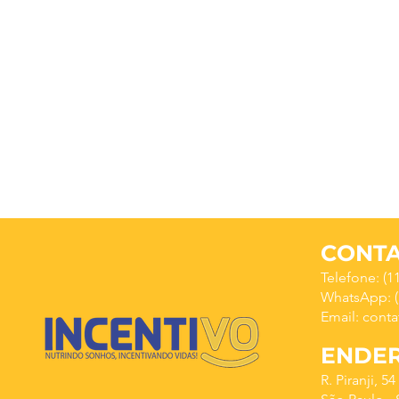
CONT
Telefone: (1
WhatsApp:
(
Email:
conta
ENDE
R. Piranji, 5