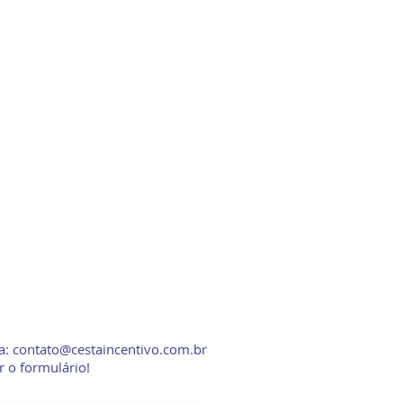
CONTATO
NATAL 2025
a:
contato@cestaincentivo.com.br
 o formulário!